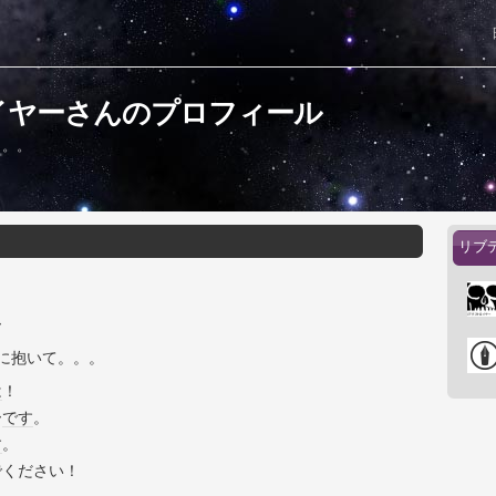
イヤーさんのプロフィール
。。。
リブ
ー
に抱いて。。。
は
！
ー
です
。
す
。
でください！