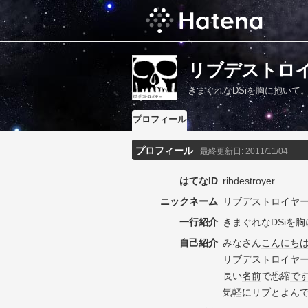
リブデストロ
きまぐれなDSiを胸に抱いて
プロフィール
プロフィール
最終更新日:
2011/11/04
はてなID
ribdestroyer
ニックネーム
リブデストロイヤ
一行紹介
きまぐれな
DSi
を胸
自己紹介
みなさん
こんにち
リブ
デストロイ
ヤ
長い
名前
で恐縮
で
気軽にリブとよん