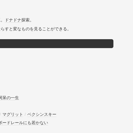
工。
ドナドナ
探索。
凝らすと変なものを見ることができる。
阿呆の一生
/
マグリット
/
ベクシンスキー
ボードレールにも若かない