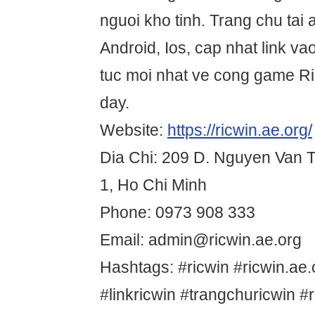
nguoi kho tinh. Trang chu tai
Android, Ios, cap nhat link vao
tuc moi nhat ve cong game Ri
day.
Website:
https://ricwin.ae.org/
Dia Chi: 209 D. Nguyen Van 
1, Ho Chi Minh
Phone: 0973 908 333
Email: admin@ricwin.ae.org
Hashtags: #ricwin #ricwin.ae.
#linkricwin #trangchuricwin #