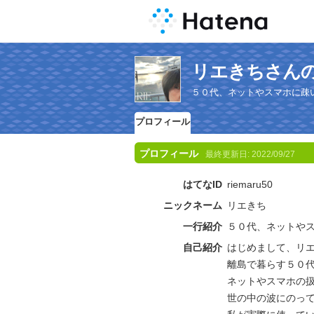
リエきちさん
５０代、ネットやスマホに疎
プロフィール
プロフィール
最終更新日:
2022/09/27
はてなID
riemaru50
ニックネーム
リエきち
一行紹介
５０代、ネットや
自己紹介
はじめまして、リ
離島で暮らす５０
ネットやスマホの
世の中の波にのっ