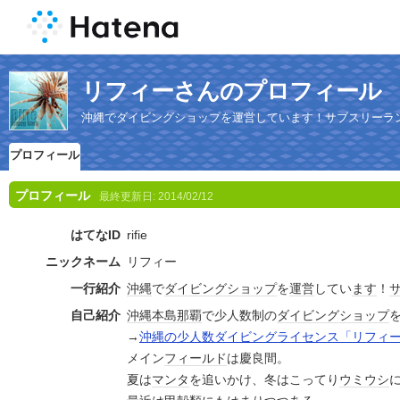
リフィーさんのプロフィール
沖縄でダイビングショップを運営しています！サブスリーラ
プロフィール
プロフィール
最終更新日:
2014/02/12
はてなID
rifie
ニックネーム
リフィー
一行紹介
沖縄
で
ダイビング
ショップ
を
運営
してい
ます
！
自己紹介
沖縄本島
那覇
で少人数制の
ダイビング
ショップ
→
沖縄の少人数ダイビングライセンス「リフィ
メイン
フィールド
は慶良間。
夏は
マンタ
を追いかけ、冬はこってり
ウミウシ