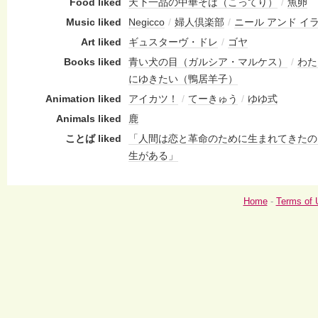
Food liked
天下一品の中華そば（こってり）
/
魚卵
Music liked
Negicco
/
婦人倶楽部
/
ニール アンド イ
Art liked
ギュスターヴ・ドレ
/
ゴヤ
Books liked
青い犬の目（ガルシア・マルケス）
/
わた
にゆきたい（鴨居羊子）
Animation liked
アイカツ！
/
てーきゅう
/
ゆゆ式
Animals liked
鹿
ことば liked
「人間は恋と革命のために生まれてきたの
生がある」
Home
-
Terms of 