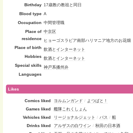
Birthday
17歳教の教祖と同日
Blood type
A
Occupation
中間管理職
Place of
中京区
residence
ヒョーゴスラビア南部ハリマニア地方のお花畑
Place of birth
飲酒
と
インターネット
Hobbies
飲酒
と
インターネット
Special skills
神戸
系
播州弁
Languages
Likes
Comics liked
ヨルムンガンド
/
よつばと！
Games liked
艦隊これくしょん
Vehicles liked
リージョナルジェット
/
バス
/
船
Drinks liked
アルザスの白ワイン
/
秋田の日本酒