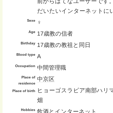
前からはてなユーザーです
だいたいインターネットに
Sexe
♀
Age
17歳教の信者
Birthday
17歳教の教祖と同日
Blood type
A
Occupation
中間管理職
Place of
中京区
residence
ヒョーゴスラビア南部ハリ
Place of birth
畑
Hobbies
飲酒
と
インターネット