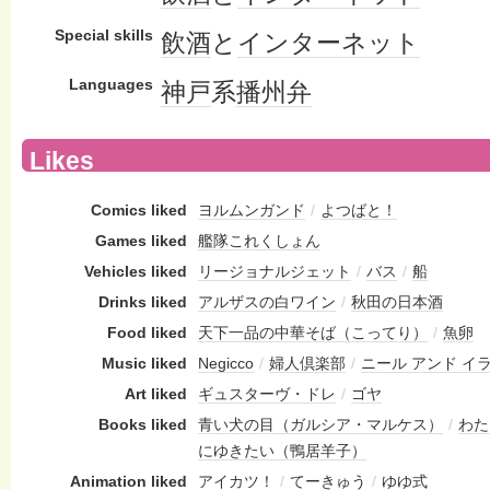
Special skills
飲酒
と
インターネット
Languages
神戸
系
播州弁
Likes
Comics liked
ヨルムンガンド
/
よつばと！
Games liked
艦隊これくしょん
Vehicles liked
リージョナルジェット
/
バス
/
船
Drinks liked
アルザスの白ワイン
/
秋田の日本酒
Food liked
天下一品の中華そば（こってり）
/
魚卵
Music liked
Negicco
/
婦人倶楽部
/
ニール アンド イ
Art liked
ギュスターヴ・ドレ
/
ゴヤ
Books liked
青い犬の目（ガルシア・マルケス）
/
わた
にゆきたい（鴨居羊子）
Animation liked
アイカツ！
/
てーきゅう
/
ゆゆ式