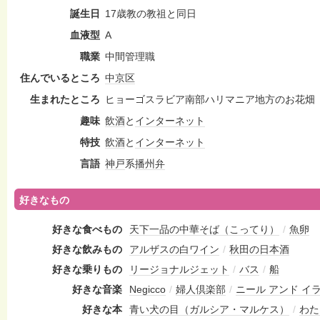
誕生日
17歳教の教祖と同日
血液型
A
職業
中間管理職
住んでいるところ
中京区
生まれたところ
ヒョーゴスラビア南部ハリマニア地方のお花畑
趣味
飲酒
と
インターネット
特技
飲酒
と
インターネット
言語
神戸
系
播州弁
好きなもの
好きな食べもの
天下一品の中華そば（こってり）
/
魚卵
好きな飲みもの
アルザスの白ワイン
/
秋田の日本酒
好きな乗りもの
リージョナルジェット
/
バス
/
船
好きな音楽
Negicco
/
婦人倶楽部
/
ニール アンド イ
好きな本
青い犬の目（ガルシア・マルケス）
/
わた