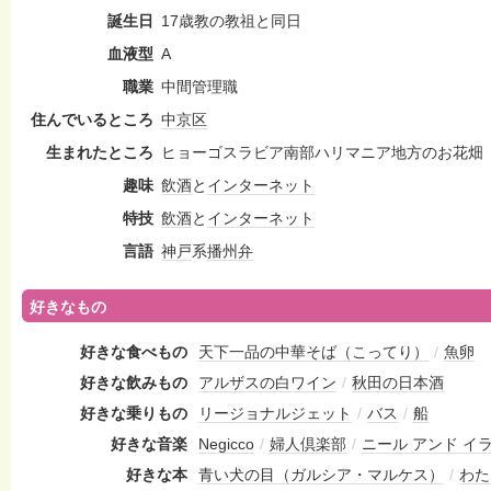
誕生日
17歳教の教祖と同日
血液型
A
職業
中間管理職
住んでいるところ
中京区
生まれたところ
ヒョーゴスラビア南部ハリマニア地方のお花畑
趣味
飲酒
と
インターネット
特技
飲酒
と
インターネット
言語
神戸
系
播州弁
好きなもの
好きな食べもの
天下一品の中華そば（こってり）
/
魚卵
好きな飲みもの
アルザスの白ワイン
/
秋田の日本酒
好きな乗りもの
リージョナルジェット
/
バス
/
船
好きな音楽
Negicco
/
婦人倶楽部
/
ニール アンド イ
好きな本
青い犬の目（ガルシア・マルケス）
/
わた