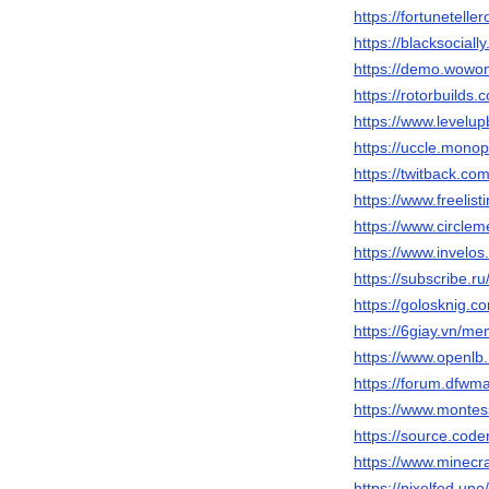
https://fortuneteller
https://blacksociall
https://demo.wow
https://rotorbuilds.
https://www.levelup
https://uccle.monopi
https://twitback.com
https://www.freelist
https://www.circl
https://www.invelos
https://subscribe.r
https://golosknig.co
https://6giay.vn/me
https://www.openlb.
https://forum.dfwm
https://www.montess
https://source.coder
https://www.minecraf
https://pixelfed.uno/