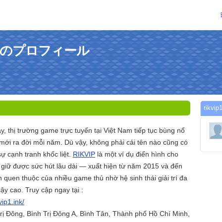
k1さんのプロフィール
rik
y, thị trường game trực tuyến tại Việt Nam tiếp tục bùng nổ
 mới ra đời mỗi năm. Dù vậy, không phải cái tên nào cũng có
sự cạnh tranh khốc liệt.
RIKVIP
là một ví dụ điển hình cho
giữ được sức hút lâu dài — xuất hiện từ năm 2015 và đến
 quen thuộc của nhiều game thủ nhờ hệ sinh thái giải trí đa
cậy cao. Truy cập ngay tại :
vip1.ink/
Trị Đông, Bình Trị Đông A, Bình Tân, Thành phố Hồ Chí Minh,