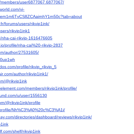
om/members/user6877067.6877067/
world.com/vi-
8etem1m6TvCS8ZCAaimhY1m50c?tab=about
.fr/forums/users/rikvip1ink/
users/rikvip1ink1
/nha-cai-rikvip-1616476605
.io/profile/nha-cai%20-rikvip-2837
om/author/27531605/
4r0up1wh
os.com/profile/rikvip_rikvip_5
ir.com/author/rikvip1ink1/
om/@rikvip1ink
lelement.com/members/rikvip1ink/profile/
ound.com/u/user/1556130
m/@rikvip1ink/profile
.pl/profile/Nh%C3%A0%20c%C3%A1i/
day.com/directories/dashboard/reviews/rikvip1ink/
p1ink
f.com/shelf/rikvip1ink