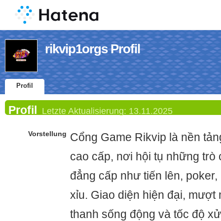
rikvip1orgs Profil
Profil
Profil
Letzte Aktualisierung:
13.11.2025
Vorstellung
Cổng Game Rikvip là nền tảng 
cao cấp, nơi hội tụ những trò
đẳng cấp như tiến lên, poker, 
xỉu. Giao diện hiện đại, mượt
thanh sống động và tốc độ x