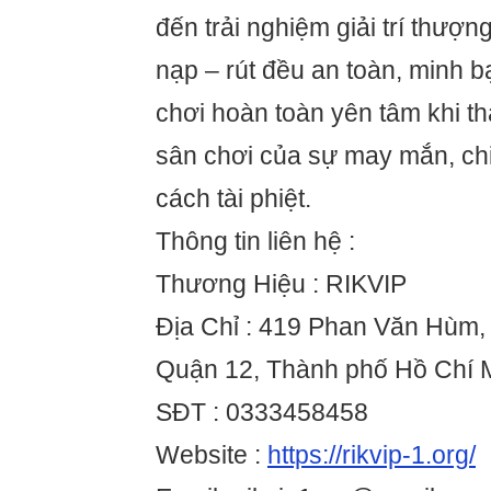
đến trải nghiệm giải trí thượn
nạp – rút đều an toàn, minh b
chơi hoàn toàn yên tâm khi th
sân chơi của sự may mắn, ch
cách tài phiệt.
Thông tin liên hệ :
Thương Hiệu : RIKVIP
Địa Chỉ : 419 Phan Văn Hùm,
Quận 12, Thành phố Hồ Chí M
SĐT : 0333458458
Website :
https://rikvip-1.org/