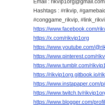
Email : rikvip1org@gmail.com
Hashtags : #rikvip, #gamebai
#conggame_rikvip, #link_rikvi
https://www.facebook.com/rik
https://x.com/rikvip1org
https://www.youtube.com/@ri
https://www.pinterest.com/rikv
https://www.tumblr.com/rikvip
https://rikvip1org.gitbook.io/ri
https://www.instapaper.com/p/
https://www.twitch.tv/rikvip1o
https://www.blogger.com/pro