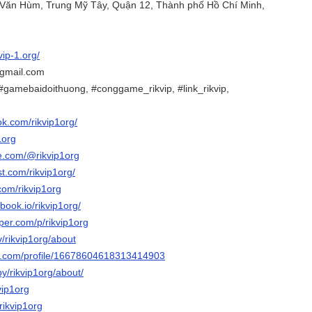
n Văn Hùm, Trung Mỹ Tây, Quận 12, Thành phố Hồ Chí Minh,
kvip-1.org/
@gmail.com
 #gamebaidoithuong, #conggame_rikvip, #link_rikvip,
ok.com/rikvip1org/
1org
e.com/@rikvip1org
st.com/rikvip1org/
com/rikvip1org
tbook.io/rikvip1org/
per.com/p/rikvip1org
v/rikvip1org/about
er.com/profile/16678604618313414903
by/rikvip1org/about/
kvip1org
rikvip1org