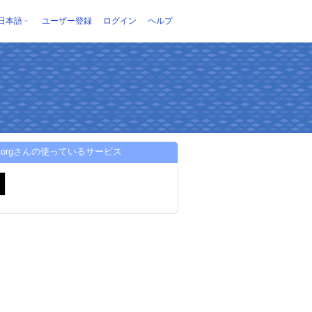
日本語
ユーザー登録
ログイン
ヘルプ
vip1orgさんの使っているサービス