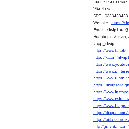
Địa Chỉ : 419 Pha
Việt Nam
SĐT : 0333458458
Website :
https://ri
Email : rikvip1org
Hashtags : #rikvip,
#app_rikvip
https://www.facebo
https://x.com/rikvip
https://www.youtub
https://www.pintere
https://www.tumblr.
https://rikvip1org.gi
https://www.instapa
https://www.twitch.t
https://www.blogg
https://disqus.com/
https://qiita.com/ri
http://gravatar.com/