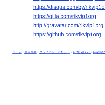
https://disqus.com/by/rikvip1o
https://qiita.com/rikvip1org
http://gravatar.com/rikvip1org
https://github.com/rikvip1org
ホーム
-
利用規約
-
プライバシーポリシー
-
お問い合わせ
-
特定商取