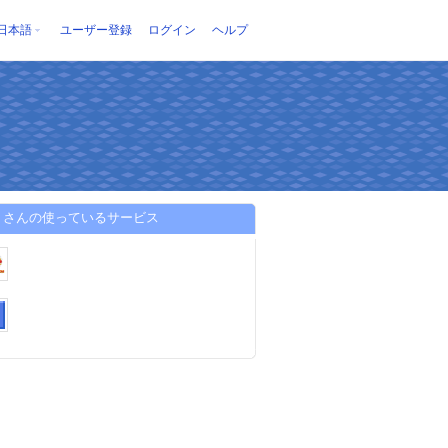
日本語
ユーザー登録
ログイン
ヘルプ
vip さんの使っているサービス