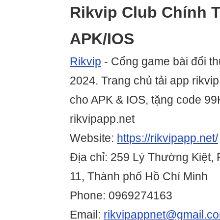
Rikvip Club Chính 
APK/IOS
Rikvip
- Cổng game bài đổi t
2024. Trang chủ tải app rikvip
cho APK & IOS, tặng code 99K
rikvipapp.net
Website:
https://rikvipapp.net/
Địa chỉ: 259 Lý Thường Kiệt
11, Thành phố Hồ Chí Minh
Phone: 0969274163
Email:
rikvipappnet@gmail.c