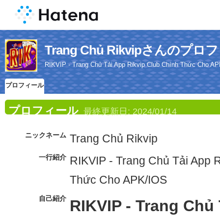
Trang Chủ Rikvipさんのプ
RIKVIP - Trang Chủ Tải App Rikvip Club Chính Thức Cho A
プロフィール
プロフィール
最終更新日:
2024/01/14
ニックネーム
Trang Chủ Rikvip
一行紹介
RIKVIP - Trang Chủ Tải App R
Thức Cho APK/IOS
自己紹介
RIKVIP - Trang Chủ