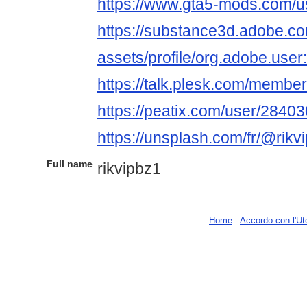
https://www.gta5-mods.com/us
https://substance3d.adobe.c
assets/profile/org.adobe.
https://talk.plesk.com/membe
https://peatix.com/user/2840
https://unsplash.com/fr/@rikvi
Full name
rikvipbz1
Home
-
Accordo con l'Ut