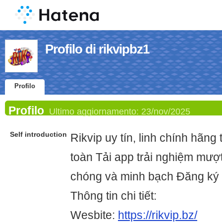
Profilo di rikvipbz1
Profilo
Profilo
Ultimo aggiornamento:
23/nov/2025
Self introduction
Rikvip uy tín, linh chính hãng
toàn Tải app trải nghiệm mượ
chóng và minh bạch Đăng ký 
Thông tin chi tiết:
Wesbite:
https://rikvip.bz/