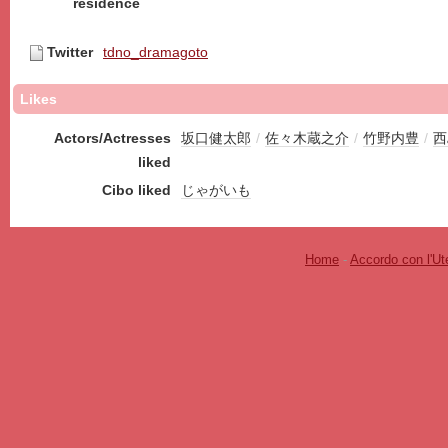
residence
Twitter
tdno_dramagoto
Likes
Actors/Actresses
坂口健太郎
/
佐々木蔵之介
/
竹野内豊
/
西
liked
Cibo liked
じゃがいも
Home
-
Accordo con l'Ut