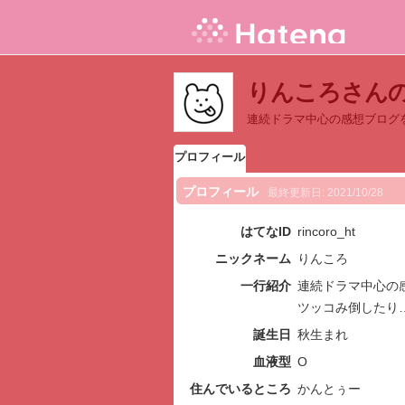
りんころさん
連続ドラマ中心の感想ブログ
プロフィール
プロフィール
最終更新日:
2021/10/28
はてなID
rincoro_ht
ニックネーム
りんころ
一行紹介
連続ドラマ中心の
ツッコみ倒したり
誕生日
秋生まれ
血液型
O
住んでいるところ
かんとぅー