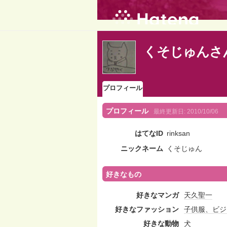
くそじゅんさ
プロフィール
プロフィール
最終更新日:
2010/10/06
はてなID
rinksan
ニックネーム
くそじゅん
好きなもの
好きなマンガ
天久聖一
好きなファッション
子供服、ビジ
好きな動物
犬