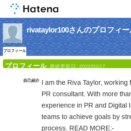
rivataylor100さんのプロフィ
プロフィール
プロフィール
最終更新日:
2022/02/17
自己紹介
I am the Riva Taylor, working 
PR consultant. With more tha
experience in PR and Digital I
teams to achieve goals by str
process. READ MORE:-