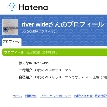
river-wideさんのプロフィール
30代のMBAサラリーマン
プロフィール
プロフィール
最終更新日:
2015/12/31
はてなID
river-wide
一行紹介
30代の
MBA
サラリーマン
自己紹介
30代の
MBA
サラリーマン
です。
2020年
上場
に向
ホーム
-
利用規約
-
プライバシーポリシー
-
お問い合わせ
-
特定商取