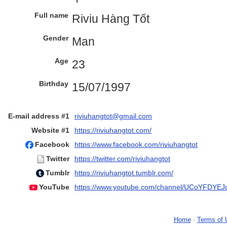
Full name
Riviu Hàng Tốt
Gender
Man
Age
23
Birthday
15/07/1997
E-mail address #1
riviuhangtot@gmail.com
Website #1
https://riviuhangtot.com/
Facebook
https://www.facebook.com/riviuhangtot
Twitter
https://twitter.com/riviuhangtot
Tumblr
https://riviuhangtot.tumblr.com/
YouTube
https://www.youtube.com/channel/UCoYFDY
Home
-
Terms of 