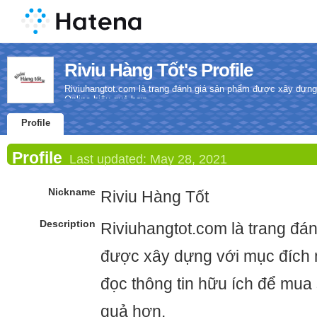
Riviu Hàng Tốt's Profile
Riviuhangtot.com là trang đánh giá sản phẩm được xây dựn
Online hiệu quả hơn.
Profile
Profile
Last updated:
May 28, 2021
Nickname
Riviu Hàng Tốt
Description
Riviuhangtot.com là trang đá
được xây dựng với mục đích
đọc thông tin hữu ích để mua
quả hơn.