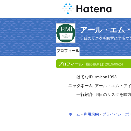
アール・エム
明日のリスクを味方にするブ
プロフィール
プロフィール
最終更新日:
2019/09/24
はてなID
rmicon1993
ニックネーム
アール・エム・ア
一行紹介
明日
の
リスク
を味
ホーム
-
利用規約
-
プライバシーポ