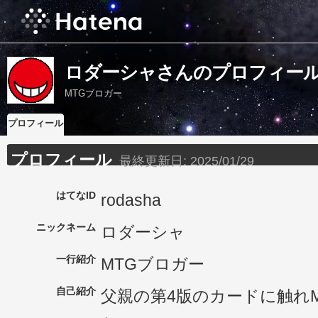
ロダーシャさんのプロフィー
MTGブロガー
プロフィール
プロフィール
最終更新日:
2025/01/29
はてなID
rodasha
ニックネーム
ロダーシャ
一行紹介
MTGブロガー
自己紹介
父親の第4版のカードに触れ