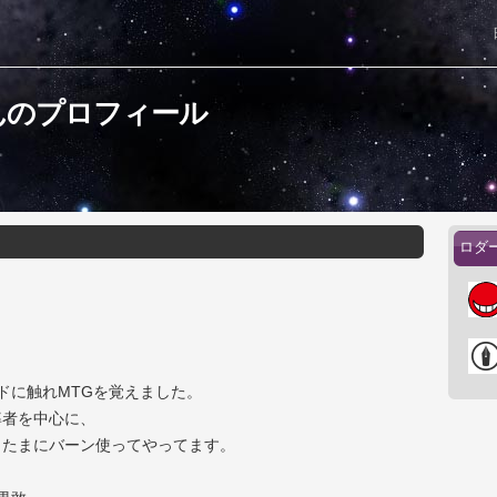
んのプロフィール
ロダ
ドに触れMTGを覚えました。
率者を中心に、
もたまにバーン使ってやってます。