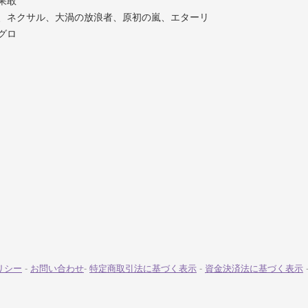
果敢
者、ネクサル、大渦の放浪者、原初の嵐、エターリ
グロ
リシー
-
お問い合わせ
-
特定商取引法に基づく表示
-
資金決済法に基づく表示