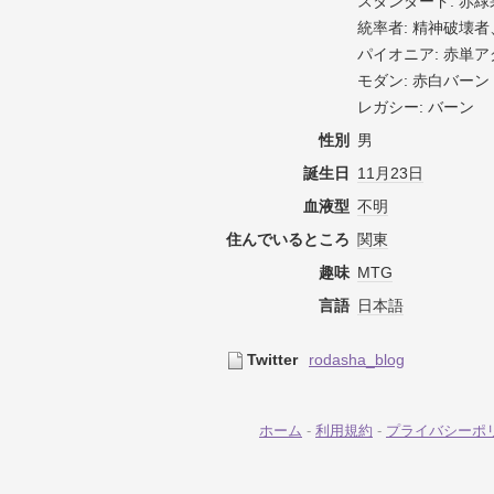
スタンダード: 赤緑
統率者: 精神破壊
パイオニア: 赤単ア
モダン: 赤白バーン
レガシー: バーン
性別
男
誕生日
11月23日
血液型
不明
住んでいるところ
関東
趣味
MTG
言語
日本語
Twitter
rodasha_blog
ホーム
-
利用規約
-
プライバシーポ