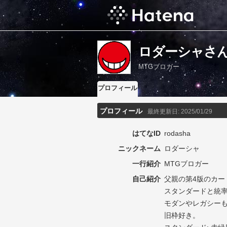
ロダーシャさ
MTGブロガー
プロフィール
プロフィール
最終更新日:
2025/01/29
はてなID
rodasha
ニックネーム
ロダーシャ
一行紹介
MTGブロガー
自己紹介
父親の第4版のカー
スタンダードと統
モダンやレガシー
旧枠好き。