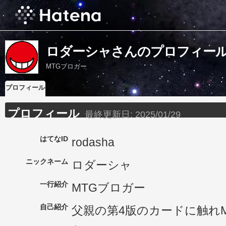
ロダーシャさんのプロフィー
MTGブロガー
プロフィール
プロフィール
最終更新日:
2025/01/29
はてなID
rodasha
ニックネーム
ロダーシャ
一行紹介
MTGブロガー
自己紹介
父親の第4版のカードに触れ