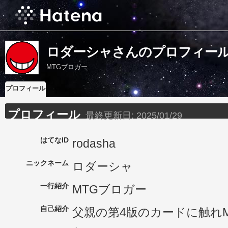
ロダーシャさんのプロフィー
MTGブロガー
プロフィール
プロフィール
最終更新日:
2025/01/29
はてなID
rodasha
ニックネーム
ロダーシャ
一行紹介
MTGブロガー
自己紹介
父親の第4版のカードに触れ