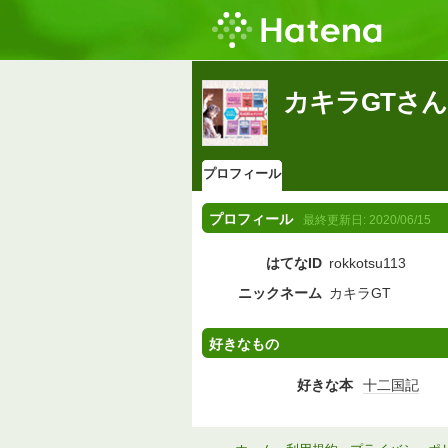
カキラGTさ
プロフィール
プロフィール
最終更新日:
2020/06/15
はてなID
rokkotsu113
ニックネーム
カキラGT
好きなもの
好きな本
十二国記