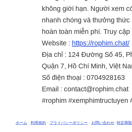
không giới hạn. Người xem có
nhanh chóng và thưởng thức 
hoàn toàn miễn phí. Truy cập 
Website :
https://rophim.chat/
Địa chỉ : 124 Đường Số 45, 
Quận 7, Hồ Chí Minh, Việt N
Số điện thoại : 0704928163
Email : contact@rophim.chat
#rophim #xemphimtructuyen #g
ホーム
-
利用規約
-
プライバシーポリシー
-
お問い合わせ
-
特定商取