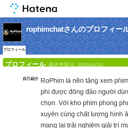
rophimchatさんのプロフィー
プロフィール
プロフィール
最終更新日:
2026/04/30
自己紹介
RoPhim là nền tảng xem phim
phí được đông đảo người dùng
chọn. Với kho phim phong ph
xuyên cùng chất lượng hình 
mang lại trải nghiệm giải trí m