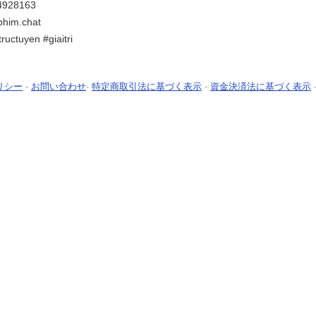
04928163
phim.chat
uctuyen #giaitri
リシー
-
お問い合わせ
-
特定商取引法に基づく表示
-
資金決済法に基づく表示