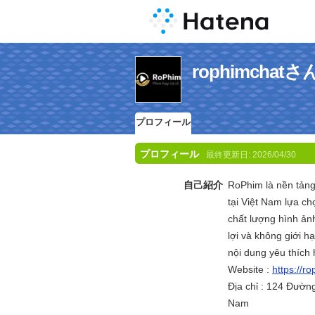
rophimcha
プロフィール
プロフィール
最終更新日:
2026/04/30
自己紹介
RoPhim là nền tảng
tại Việt Nam lựa c
chất lượng hình ảnh
lợi và không giới 
nội dung yêu thích 
Website :
https://ro
Địa chỉ : 124 Đườn
Nam