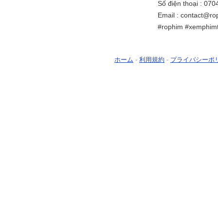
Số điện thoại : 07
Email : contact@ro
#rophim #xemphimtr
ホーム
-
利用規約
-
プライバシーポ