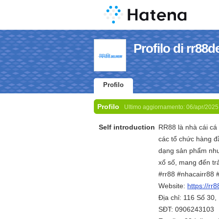
Profilo di rr88d
Profilo
Profilo
Ultimo aggiornamento:
06/apr/2025
Self introduction
RR88 là nhà cái cá 
các tổ chức hàng đ
dạng sản phẩm như 
xổ số, mang đến tr
#rr88 #nhacairr88 #
Website:
https://rr8
Địa chỉ: 116 Số 30
SĐT: 0906243103