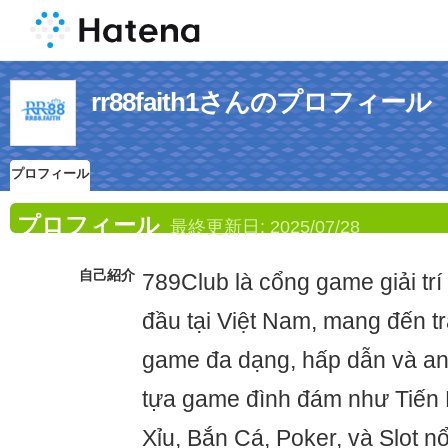
rr88faith1さんのプロフィール
プロフィール
プロフィール
最終更新日:
2025/07/28
自己紹介
789Club là cổng game giải trí
đầu tại Việt Nam, mang đến t
game đa dạng, hấp dẫn và an 
tựa game đình đám như Tiến L
Xỉu, Bắn Cá, Poker, và Slot n