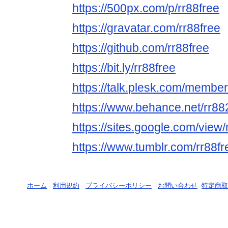
https://500px.com/p/rr88free
https://gravatar.com/rr88free
https://github.com/rr88free
https://bit.ly/rr88free
https://talk.plesk.com/membe
https://www.behance.net/rr88
https://sites.google.com/view
https://www.tumblr.com/rr88fr
ホーム
-
利用規約
-
プライバシーポリシー
-
お問い合わせ
-
特定商取