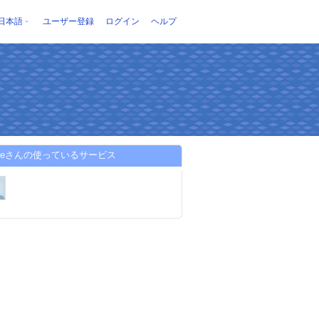
日本語
ユーザー登録
ログイン
ヘルプ
8freeさんの使っているサービス