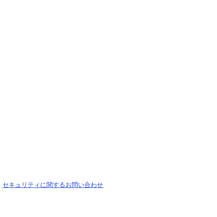
-
セキュリティに関するお問い合わせ