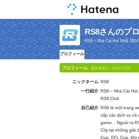
RS8さんのプ
RS8 – Nhà Cái Hot Nhất 2024
プロフィール
プロフィール
最終更新日:
2023/12/20
ニックネーム
RS8
一行紹介
RS8 – Nhà Cái Hot
RS8.Club
自己紹介
RS8 là một trang w
cấp các dịch vụ cá 
game... Ngoài ra R
City tại những giả
Cup, EFL Cup. Khi 