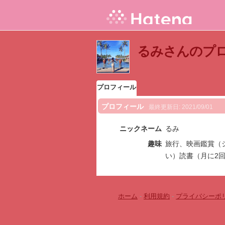
るみさんのプ
プロフィール
プロフィール
最終更新日:
2021/09/01
ニックネーム
るみ
趣味
旅行、映画鑑賞（
い）読書（月に2
ホーム
-
利用規約
-
プライバシーポ