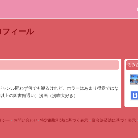
ロフィール
るみ
ジャンル問わず何でも観るけれど、ホラーはあまり得意ではな
回以上の図書館通い）漫画（漫喫大好き）
リシー
-
お問い合わせ
-
特定商取引法に基づく表示
-
資金決済法に基づく表示