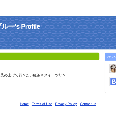
s Profile
Serv
ー
に染め上げて行きたい紅茶＆スイーツ好き
Home
-
Terms of Use
-
Privacy Policy
-
Contact us