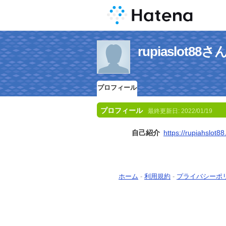
rupiaslot
プロフィール
プロフィール
最終更新日:
2022/01/19
自己紹介
https://rupiahslot88.
ホーム
-
利用規約
-
プライバシーポ