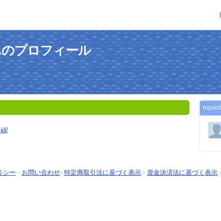
88さんのプロフィール
rup
id/
リシー
-
お問い合わせ
-
特定商取引法に基づく表示
-
資金決済法に基づく表示