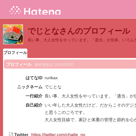
でじとなさんのプロフィール
長い事、大人女性をやっています。「適当」が信条、いろん
プロフィール
プロフィール
最終更新日:
2015/05/07
はてなID
rurikax
ニックネーム
でじとな
一行紹介
長い事、大人
女性
をやってい
ます
。「
適当
」が
自己紹介
いい年した大人
女性
だけど、だ
から
こその
デジ
と思うこのごろです。
大人
女性目線
で、
家計
と
体重
の
管理
と
節約
を心
Twitter
https://twitter.com/chatte_no