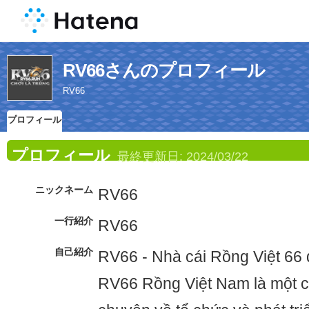
RV66さんのプロフィール
RV66
プロフィール
プロフィール
最終更新日:
2024/03/22
ニックネーム
RV66
一行紹介
RV66
自己紹介
RV66 - Nhà cái Rồng Việt 66
RV66 Rồng Việt Nam là một cô