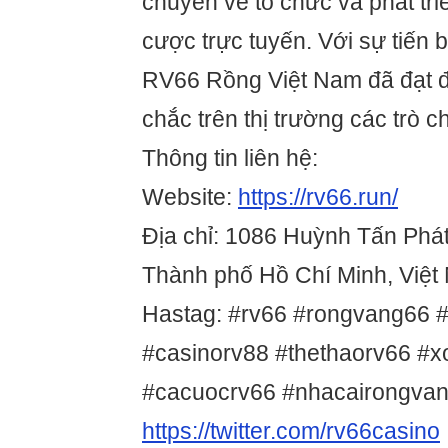
chuyên về tổ chức và phát tr
cược trực tuyến. Với sự tiến
RV66 Rồng Việt Nam đã đạt đư
chắc trên thị trường các trò c
Thông tin liên hệ:
Website:
https://rv66.run/
Địa chỉ: 1086 Huỳnh Tấn Phá
Thành phố Hồ Chí Minh, Việt
Hastag: #rv66 #rongvang66 
#casinorv88 #thethaorv66 #x
#cacuocrv66 #nhacairongva
https://twitter.com/rv66casino