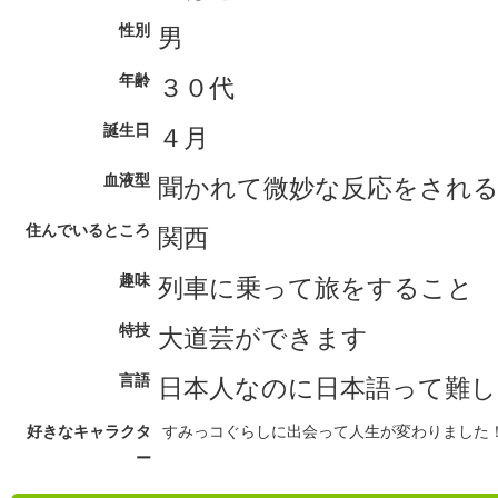
性別
男
年齢
３０代
誕生日
４月
血液型
聞かれて微妙な反応をされる
住んでいるところ
関西
趣味
列車に乗って旅をすること
特技
大道芸ができます
言語
日本人なのに日本語って難
好きなキャラクタ
すみっコぐらしに出会って人生が変わりました
ー