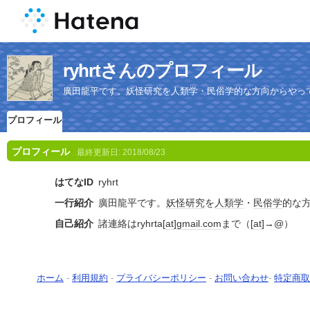
ryhrtさんのプロフィール
廣田龍平です。妖怪研究を人類学・民俗学的な方向からやっ
プロフィール
プロフィール
最終更新日:
2018/08/23
はてなID
ryhrt
一行紹介
廣田龍平です。
妖怪
研究
を
人類学
・
民俗学
的な
自己紹介
諸連絡はryhrta[
at
]
gmail.com
まで（[
at
]→@）
ホーム
-
利用規約
-
プライバシーポリシー
-
お問い合わせ
-
特定商取