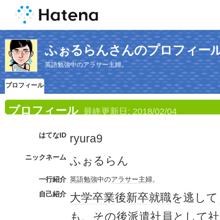
ふぉるらんさんのプロフィー
英語勉強中のアラサー主婦。
プロフィール
プロフィール
最終更新日:
2018/02/04
はてなID
ryura9
ニックネーム
ふぉるらん
一行紹介
英語
勉強
中の
アラサー
主婦
。
自己紹介
大学
卒業
後
新卒
就職
を逃して
も、その後
派遣社員
として
社