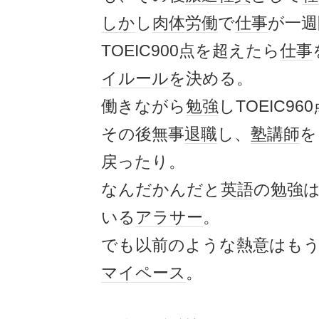
しか
し
肉体労働
で
仕事
が一週
TOEIC900点を超えたら
仕事
イルール
を決める。
働きながら
勉強
しTOEIC9
その後無事
退職
し、
塾講師
を
戻ったり。
なんだかんだと
英語
の
勉強
は
いる
アラサー
。
でも以前のような熱意はも
マイペース
。