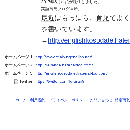
2017年
8月
に娘が
誕生
しま
した。
英語
育児
ブログ
開始。
最近
はもっぱら、
育児
でよ
を書いてい
ます
。
→
http://englishkosodate.hat
ホームページ 1
http://www.studyingenglish.net/
ホームページ 2
http://revenge.hatenablog.com/
ホームページ 3
http://englishkosodate.hatenablog.com/
Twitter
https://twitter.com/foruran9
ホーム
-
利用規約
-
プライバシーポリシー
-
お問い合わせ
-
特定商取