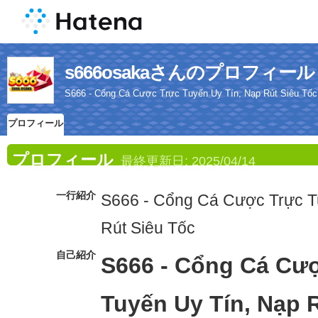
s666osakaさんのプロフィール
S666 - Cổng Cá Cược Trực Tuyến Uy Tín, Nạp Rút Siêu Tốc
プロフィール
プロフィール
最終更新日:
2025/04/14
一行紹介
S666 - Cổng Cá Cược Trực T
Rút Siêu Tốc
自己紹介
S666 - Cổng Cá Cư
Tuyến Uy Tín, Nạp 