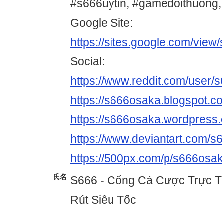
#s666uytin, #gamedoithuong,
Google Site:
https://sites.google.com/vie
Social:
https://www.reddit.com/user/
https://s666osaka.blogspot.
https://s666osaka.wordpress
https://www.deviantart.com/
https://500px.com/p/s666osa
氏名
S666 - Cổng Cá Cược Trực T
Rút Siêu Tốc