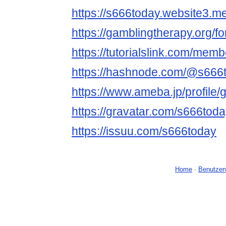
https://s666today.website3.me
https://gamblingtherapy.org/f
https://tutorialslink.com/me
https://hashnode.com/@s666
https://www.ameba.jp/profile/
https://gravatar.com/s666tod
https://issuu.com/s666today
Home
-
Benutzer