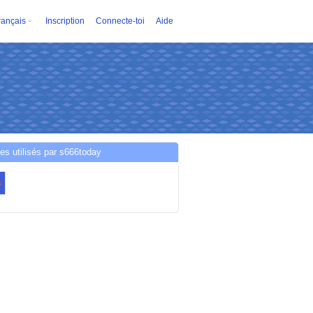
rançais
Inscription
Connecte-toi
Aide
es utilisés par s666today