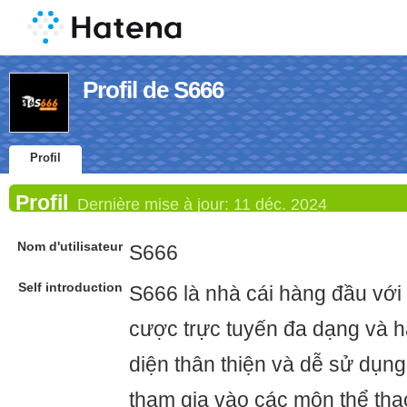
Profil de S666
Profil
Profil
Dernière mise à jour:
11 déc. 2024
Nom d'utilisateur
S666
Self introduction
S666 là nhà cái hàng đầu với 
cược trực tuyến đa dạng và h
diện thân thiện và dễ sử dụn
tham gia vào các môn thể thao