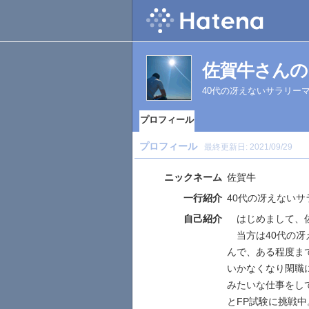
佐賀牛さんの
40代の冴えないサラリー
プロフィール
プロフィール
最終更新日:
2021/09/29
ニックネーム
佐賀牛
一行紹介
40代の冴えない
自己紹介
はじめまして、佐
当方は40代の冴
んで、ある程度ま
いかなくなり閑職
みたいな仕事をし
とFP試験に挑戦