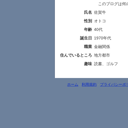
このブログは何の
氏名
佐賀牛
性別
オトコ
年齢
40代
誕生日
1970年代
職業
金融関係
住んでいるところ
地方都市
趣味
読書、ゴルフ
ホーム
-
利用規約
-
プライバシーポ