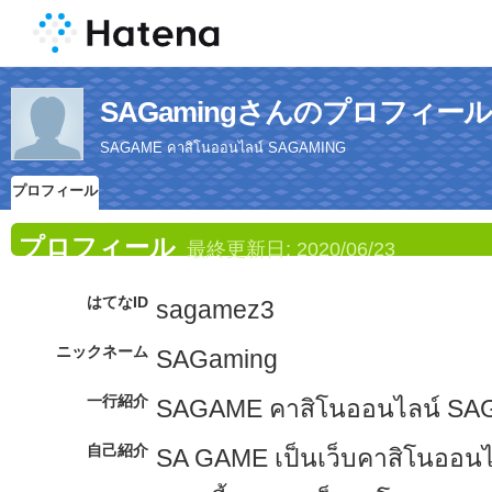
SAGamingさんのプロフィール
SAGAME คาสิโนออนไลน์ SAGAMING
プロフィール
プロフィール
最終更新日:
2020/06/23
はてなID
sagamez3
ニックネーム
SAGaming
一行紹介
SAGAME คาสิโนออนไลน์ S
自己紹介
SA GAME เป็นเว็บคาสิโนออนไลน