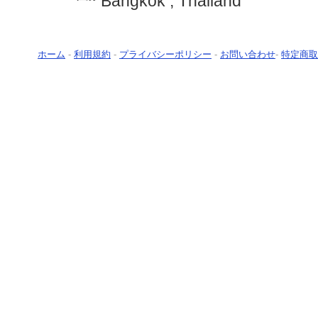
Bangkok , Thailand
ホーム
-
利用規約
-
プライバシーポリシー
-
お問い合わせ
-
特定商取