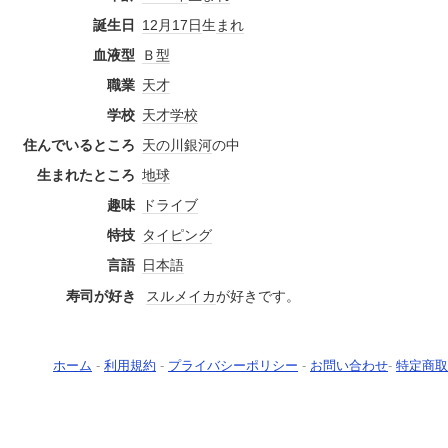
誕生日
12月17日
生
まれ
血液型
Ｂ型
職業
天才
学校
天才
学校
住んでいるところ
天の川銀河
の中
生まれたところ
地球
趣味
ドライブ
特技
タイピング
言語
日本語
寿司が好き
スルメイカ
が好きです。
ホーム
-
利用規約
-
プライバシーポリシー
-
お問い合わせ
-
特定商取