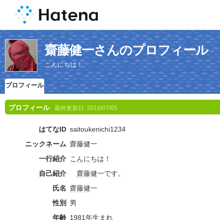
齋藤健一さんのプロフィール
こんにちは！
プロフィール
プロフィール
最終更新日:
2018/07/05
はてなID
saitoukenichi1234
ニックネーム
齋藤健一
一行紹介
こんにちは
！
自己紹介
齋藤健
一です。
氏名
齋藤健
一
性別
男
年齢
1981年
生
まれ