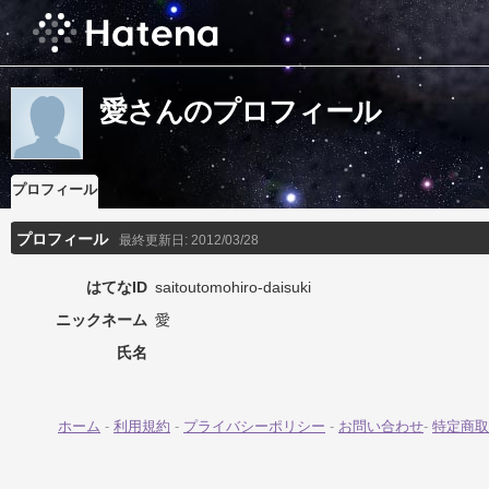
愛さんのプロフィール
プロフィール
プロフィール
最終更新日:
2012/03/28
はてなID
saitoutomohiro-daisuki
ニックネーム
愛
氏名
ホーム
-
利用規約
-
プライバシーポリシー
-
お問い合わせ
-
特定商取